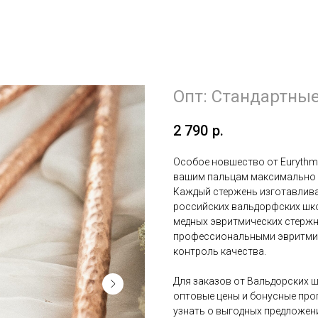
Опт: Стандартны
2 790
р.
Особое новшество от Eurythmy
вашим пальцам максимально 
Каждый стержень изготавлив
российских вальдорфских шк
медных эвритмических стержн
профессиональными эвритмис
контроль качества.
Для заказов от Вальдорских ш
оптовые цены и бонусные прог
узнать о выгодных предложен